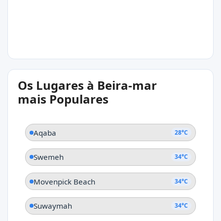
28°C
Os Lugares à Beira-mar
Aqaba
mais Populares
Aqaba
28°C
Swemeh
34°C
Movenpick Beach
34°C
Suwaymah
34°C