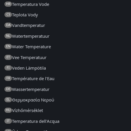
Temperatura Vode
HR
Teplota Vody
CS
Vandtemperatur
DA
Watertemperatuur
NL
Water Temperature
EN
Vee Temperatuur
ET
Veden Lämpötila
FI
Température de l'Eau
FR
Wassertemperatur
DE
Θερμοκρασία Νερού
EL
Vízhőmérséklet
HU
Temperatura dell'Acqua
IT