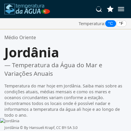
Temperatura:
°C
°F
Suas Localizações Favoritas:
Médio Oriente
Sua lista de favoritos está vazia.
Jordânia
— Temperatura da Água do Mar e
Variações Anuais
Temperatura do mar hoje em Jordânia. Saiba mais sobre as
condições atuais, médias mensais e como os mares e
oceanos circundantes variam conforme a estação.
Encontramos todos os locais onde é possível nadar e
informamos a temperatura da água ali hoje e ao longo de
todo o ano.
Jordânia ©
By Hansueli Krapf, CC BY-SA 3.0