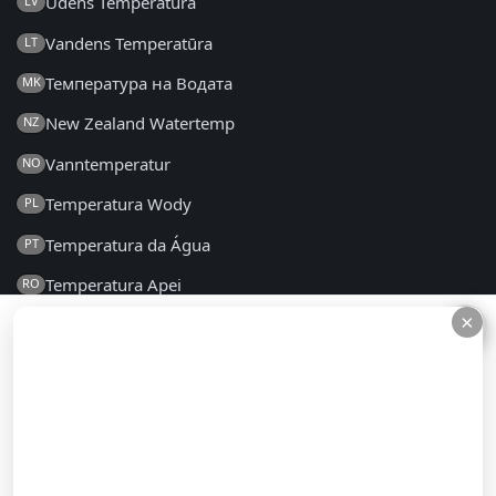
Ūdens Temperatūra
LV
Vandens Temperatūra
LT
Температура на Водата
MK
New Zealand Watertemp
NZ
Vanntemperatur
NO
Temperatura Wody
PL
Temperatura da Água
PT
Temperatura Apei
RO
×
×
Температура воды
RU
Температура Воде
SR
Teplota Vody
SK
Temperatura Vode
SL
Temperatura del Agua
ES