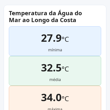
Temperatura da Água do
Mar ao Longo da Costa
27.9
°C
mínima
32.5
°C
média
34.0
°C
máxima