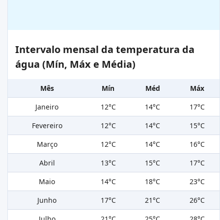
Intervalo mensal da temperatura da
água (Mín, Máx e Média)
Mês
Mín
Méd
Máx
Janeiro
12°C
14°C
17°C
Fevereiro
12°C
14°C
15°C
Março
12°C
14°C
16°C
Abril
13°C
15°C
17°C
Maio
14°C
18°C
23°C
Junho
17°C
21°C
26°C
Julho
21°C
25°C
28°C