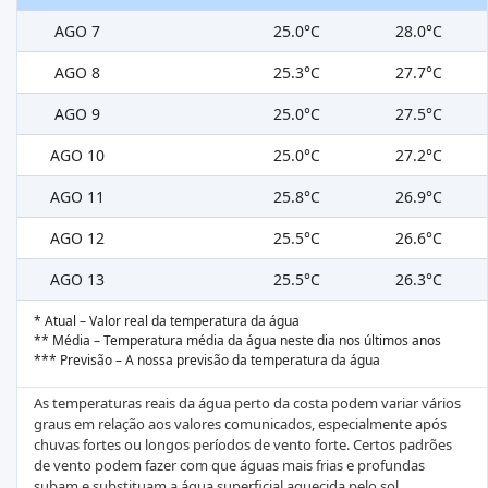
AGO 7
25.0°C
28.0°C
AGO 8
25.3°C
27.7°C
AGO 9
25.0°C
27.5°C
AGO 10
25.0°C
27.2°C
AGO 11
25.8°C
26.9°C
AGO 12
25.5°C
26.6°C
AGO 13
25.5°C
26.3°C
* Atual – Valor real da temperatura da água
** Média – Temperatura média da água neste dia nos últimos anos
*** Previsão – A nossa previsão da temperatura da água
As temperaturas reais da água perto da costa podem variar vários
graus em relação aos valores comunicados, especialmente após
chuvas fortes ou longos períodos de vento forte. Certos padrões
de vento podem fazer com que águas mais frias e profundas
subam e substituam a água superficial aquecida pelo sol,