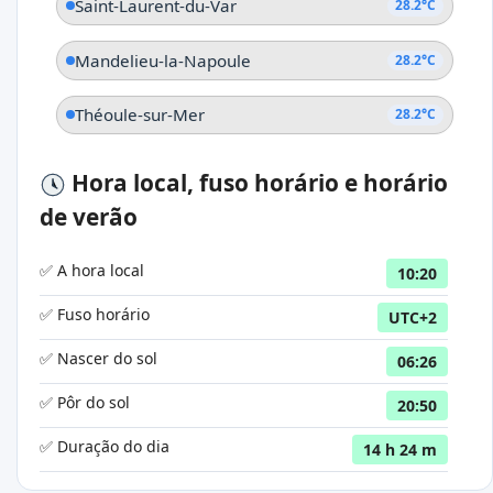
Saint-Laurent-du-Var
28.2°C
Mandelieu-la-Napoule
28.2°C
Théoule-sur-Mer
28.2°C
Hora local, fuso horário e horário
de verão
✅ A hora local
10:20
✅ Fuso horário
UTC+2
✅ Nascer do sol
06:26
✅ Pôr do sol
20:50
✅ Duração do dia
14 h 24 m