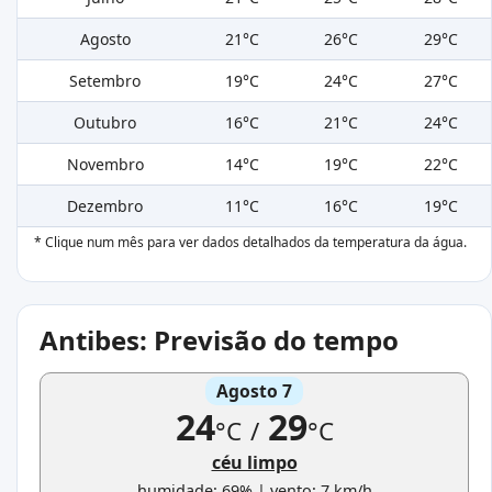
Agosto
21°C
26°C
29°C
Setembro
19°C
24°C
27°C
Outubro
16°C
21°C
24°C
Novembro
14°C
19°C
22°C
Dezembro
11°C
16°C
19°C
* Clique num mês para ver dados detalhados da temperatura da água.
Antibes: Previsão do tempo
Agosto 7
24
29
°C
/
°C
céu limpo
humidade: 69% | vento: 7 km/h