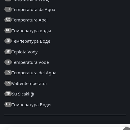
Temperatura da Água
PT
Temperatura Apei
RO
Температура воды
RU
Температура Воде
SR
Teplota Vody
SK
Temperatura Vode
SL
Temperatura del Agua
ES
Vattentemperatur
SV
Su Sıcaklığı
TR
Температура Води
UK
2014 - 2026 © pt.seatemperature.net – Todos os direitos