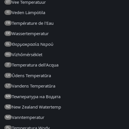
Vee Temperatuur
ET
Veden Lämpötila
FI
Température de l'Eau
FR
Wassertemperatur
DE
Θερμοκρασία Νερού
EL
Vízhőmérséklet
HU
Temperatura dell'Acqua
IT
Ūdens Temperatūra
LV
Vandens Temperatūra
LT
Температура на Водата
MK
New Zealand Watertemp
NZ
Vanntemperatur
NO
Temperatura Wody
PL