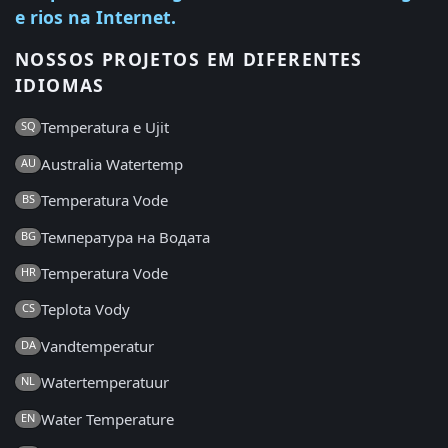
e rios na Internet.
NOSSOS PROJETOS EM DIFERENTES
IDIOMAS
Temperatura e Ujit
SQ
Australia Watertemp
AU
Temperatura Vode
BS
Температура на Водата
BG
Temperatura Vode
HR
Teplota Vody
CS
Vandtemperatur
DA
Watertemperatuur
NL
Water Temperature
EN