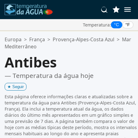
Temperatura:
°C
°F
Suas Localizações Favoritas:
Europa
>
França
>
Provença-Alpes-Costa Azul
>
Mar
Sua lista de favoritos está vazia.
Mediterrâneo
Antibes
— Temperatura da água hoje
★
Seguir
Esta página oferece informações claras e atualizadas sobre a
temperatura da água para Antibes (Provença-Alpes-Costa Azul,
França). Ela inclui a temperatura atual da água, os dados
diários do último mês apresentados em um gráfico simples e
uma previsão de 7 dias. A página também compara o valor de
hoje com as médias típicas deste período, mostra os intervalos
mensais habituais ao longo do ano e apresenta praias