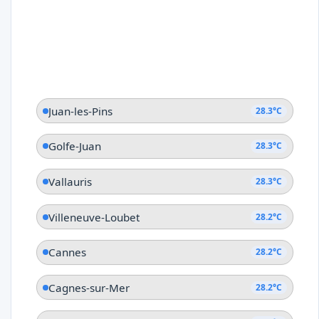
Juan-les-Pins
28.3°C
Golfe-Juan
28.3°C
Vallauris
28.3°C
Villeneuve-Loubet
28.2°C
Cannes
28.2°C
Cagnes-sur-Mer
28.2°C