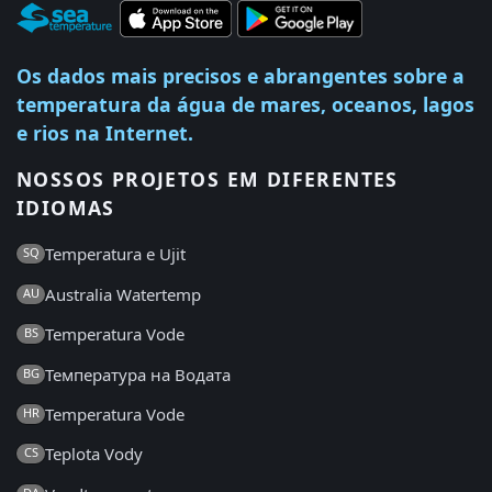
Os dados mais precisos e abrangentes sobre a
temperatura da água de mares, oceanos, lagos
e rios na Internet.
NOSSOS PROJETOS EM DIFERENTES
IDIOMAS
Temperatura e Ujit
SQ
Australia Watertemp
AU
Temperatura Vode
BS
Температура на Водата
BG
Temperatura Vode
HR
Teplota Vody
CS