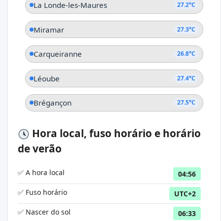
La Londe-les-Maures
27.2°C
Miramar
27.3°C
Carqueiranne
26.8°C
Léoube
27.4°C
Brégançon
27.5°C
Hora local, fuso horário e horário
de verão
✅ A hora local
04:56
✅ Fuso horário
UTC+2
✅ Nascer do sol
06:33