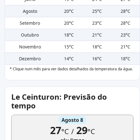
Agosto
20°C
25°C
28°C
Setembro
20°C
23°C
28°C
Outubro
18°C
21°C
23°C
Novembro
15°C
18°C
21°C
Dezembro
14°C
16°C
18°C
* Clique num mês para ver dados detalhados da temperatura da água.
Le Ceinturon: Previsão do
tempo
Agosto 8
27
29
°C
/
°C