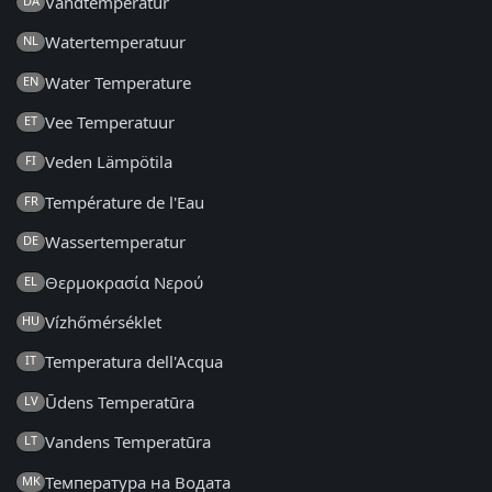
Vandtemperatur
DA
Watertemperatuur
NL
Water Temperature
EN
Vee Temperatuur
ET
Veden Lämpötila
FI
Température de l'Eau
FR
Wassertemperatur
DE
Θερμοκρασία Νερού
EL
Vízhőmérséklet
HU
Temperatura dell'Acqua
IT
Ūdens Temperatūra
LV
Vandens Temperatūra
LT
Температура на Водата
MK