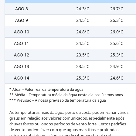
AGO 8
24.3°C
26.7°C
AGO 9
24.5°C
26.3°C
AGO 10
24.8°C
26.0°C
AGO 11
24.5°C
25.6°C
AGO 12
23.5°C
25.3°C
AGO 13
23.5°C
24.9°C
AGO 14
25.3°C
24.6°C
* Atual – Valor real da temperatura da água
** Média – Temperatura média da água neste dia nos últimos anos
*** Previsão – A nossa previsão da temperatura da água
As temperaturas reais da água perto da costa podem variar vários
graus em relação aos valores comunicados, especialmente após
chuvas fortes ou longos períodos de vento forte. Certos padrões
de vento podem fazer com que águas mais frias e profundas
subam e substituam a água superficial aquecida pelo sol,