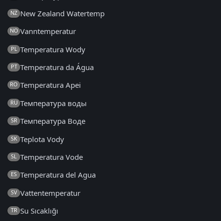
New Zealand Watertemp
NZ
Vanntemperatur
NO
Temperatura Wody
PL
Temperatura da Água
PT
Temperatura Apei
RO
Температура воды
RU
Температура Воде
SR
Teplota Vody
SK
Temperatura Vode
SL
Temperatura del Agua
ES
Vattentemperatur
SV
Su Sıcaklığı
TR