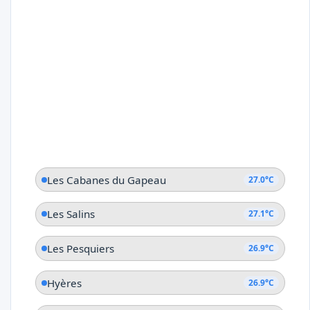
Les Cabanes du Gapeau
27.0°C
Les Salins
27.1°C
Les Pesquiers
26.9°C
Hyères
26.9°C