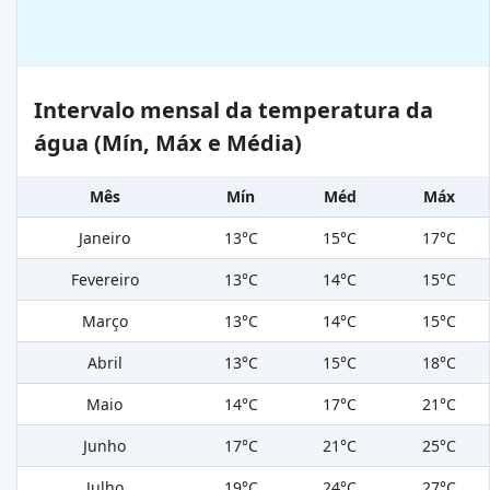
Intervalo mensal da temperatura da
água (Mín, Máx e Média)
Mês
Mín
Méd
Máx
Janeiro
13°C
15°C
17°C
Fevereiro
13°C
14°C
15°C
Março
13°C
14°C
15°C
Abril
13°C
15°C
18°C
Maio
14°C
17°C
21°C
Junho
17°C
21°C
25°C
Julho
19°C
24°C
27°C