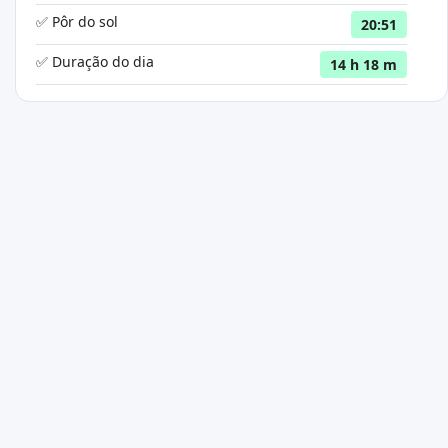
✅ Pôr do sol
20:51
✅ Duração do dia
14 h 18 m