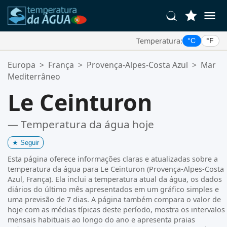
Temperatura:
°C
°F
Suas Localizações Favoritas:
Europa
>
França
>
Provença-Alpes-Costa Azul
>
Mar
Sua lista de favoritos está vazia.
Mediterrâneo
Le Ceinturon
— Temperatura da água hoje
★
Seguir
Esta página oferece informações claras e atualizadas sobre a
temperatura da água para Le Ceinturon (Provença-Alpes-Costa
Azul, França). Ela inclui a temperatura atual da água, os dados
diários do último mês apresentados em um gráfico simples e
uma previsão de 7 dias. A página também compara o valor de
hoje com as médias típicas deste período, mostra os intervalos
mensais habituais ao longo do ano e apresenta praias