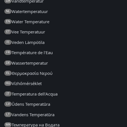
Vandtemperatur
DA
Watertemperatuur
NL
Water Temperature
EN
Vee Temperatuur
ET
Veden Lämpötila
FI
Température de l'Eau
FR
Wassertemperatur
DE
Θερμοκρασία Νερού
EL
Vízhőmérséklet
HU
Temperatura dell'Acqua
IT
Ūdens Temperatūra
LV
Vandens Temperatūra
LT
Температура на Водата
MK