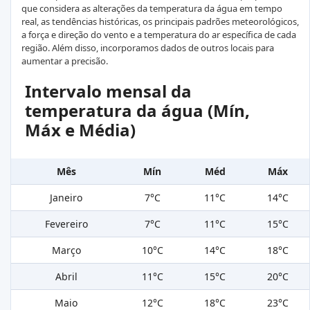
que considera as alterações da temperatura da água em tempo
real, as tendências históricas, os principais padrões meteorológicos,
a força e direção do vento e a temperatura do ar específica de cada
região. Além disso, incorporamos dados de outros locais para
aumentar a precisão.
Intervalo mensal da
temperatura da água (Mín,
Máx e Média)
Mês
Mín
Méd
Máx
Janeiro
7°C
11°C
14°C
Fevereiro
7°C
11°C
15°C
Março
10°C
14°C
18°C
Abril
11°C
15°C
20°C
Maio
12°C
18°C
23°C