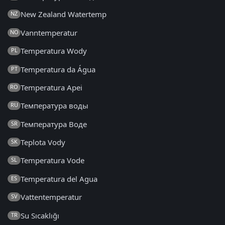
New Zealand Watertemp
NZ
Vanntemperatur
NO
Temperatura Wody
PL
Temperatura da Água
PT
Temperatura Apei
RO
Температура воды
RU
Температура Воде
SR
Teplota Vody
SK
Temperatura Vode
SL
Temperatura del Agua
ES
Vattentemperatur
SV
Su Sıcaklığı
TR