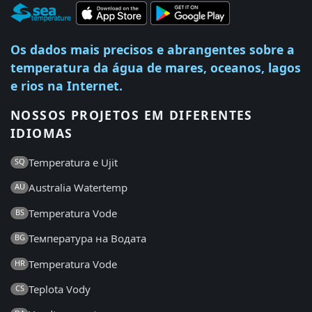
Os dados mais precisos e abrangentes sobre a
temperatura da água de mares, oceanos, lagos
e rios na Internet.
NOSSOS PROJETOS EM DIFERENTES
IDIOMAS
Temperatura e Ujit
SQ
Australia Watertemp
AU
Temperatura Vode
BS
Температура на Водата
BG
Temperatura Vode
HR
Teplota Vody
CS