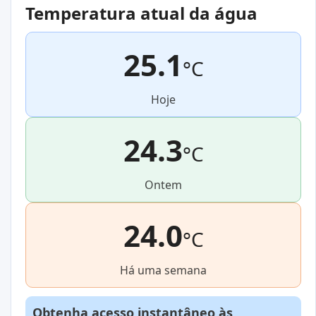
Temperatura atual da água
25.1
°C
Hoje
24.3
°C
Ontem
24.0
°C
Há uma semana
Obtenha acesso instantâneo às