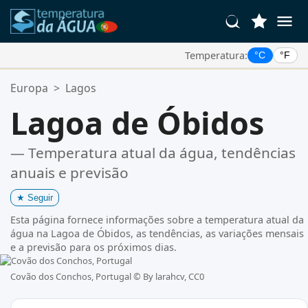
Temperatura:
°C
°F
Suas Localizações Favoritas:
Europa
>
Lagos
Sua lista de favoritos está vazia.
Lagoa de Óbidos
— Temperatura atual da água, tendências
anuais e previsão
★
Seguir
Esta página fornece informações sobre a temperatura atual da
água na Lagoa de Óbidos, as tendências, as variações mensais
e a previsão para os próximos dias.
Covão dos Conchos, Portugal ©
By larahcv, CC0