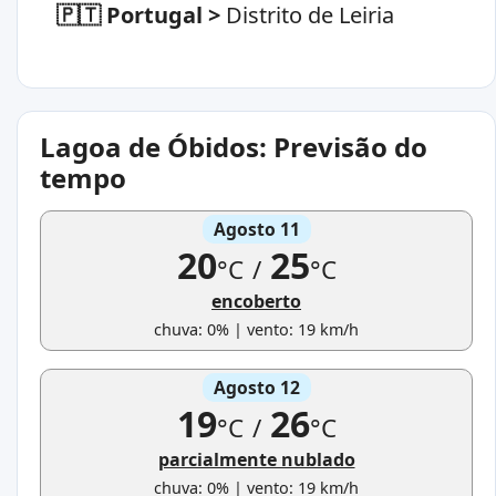
🇵🇹 Portugal
>
Distrito de Leiria
Lagoa de Óbidos: Previsão do
tempo
Agosto 11
20
25
°C
/
°C
encoberto
chuva: 0% | vento: 19 km/h
Agosto 12
19
26
°C
/
°C
parcialmente nublado
chuva: 0% | vento: 19 km/h