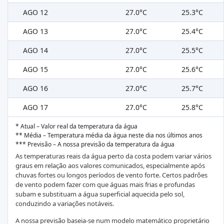
AGO 12
27.0°C
25.3°C
AGO 13
27.0°C
25.4°C
AGO 14
27.0°C
25.5°C
AGO 15
27.0°C
25.6°C
AGO 16
27.0°C
25.7°C
AGO 17
27.0°C
25.8°C
* Atual – Valor real da temperatura da água
** Média – Temperatura média da água neste dia nos últimos anos
*** Previsão – A nossa previsão da temperatura da água
As temperaturas reais da água perto da costa podem variar vários
graus em relação aos valores comunicados, especialmente após
chuvas fortes ou longos períodos de vento forte. Certos padrões
de vento podem fazer com que águas mais frias e profundas
subam e substituam a água superficial aquecida pelo sol,
conduzindo a variações notáveis.
A nossa previsão baseia-se num modelo matemático proprietário