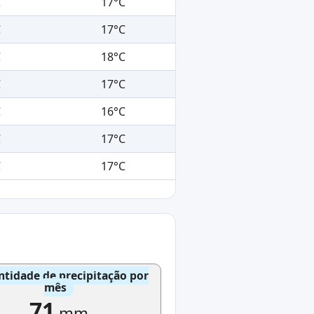
C
17°C
C
17°C
C
18°C
C
17°C
C
16°C
C
17°C
C
17°C
tidade de precipitação por
mês
71
mm