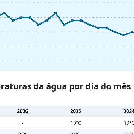
raturas da água por dia do mês 
2026
2025
202
-
19°C
19°