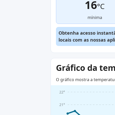
16
°C
mínima
Obtenha acesso instantâ
locais com as nossas ap
Gráfico da te
O gráfico mostra a temperatu
22°
21°