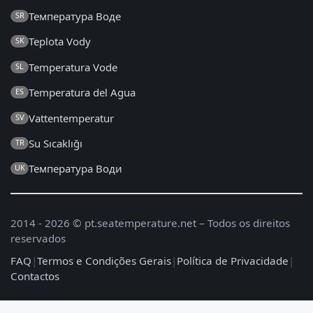
Температура Воде
SR
Teplota Vody
SK
Temperatura Vode
SL
Temperatura del Agua
ES
Vattentemperatur
SV
Su Sıcaklığı
TR
Температура Води
UK
2014 - 2026 © pt.seatemperature.net – Todos os direitos
reservados
FAQ
|
Termos e Condições Gerais
|
Política de Privacidade
|
Contactos