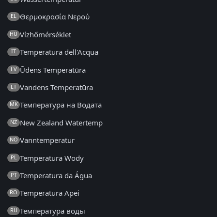
Θερμοκρασία Νερού
EL
Vízhőmérséklet
HU
Temperatura dell'Acqua
IT
Ūdens Temperatūra
LV
Vandens Temperatūra
LT
Температура на Водата
MK
New Zealand Watertemp
NZ
Vanntemperatur
NO
Temperatura Wody
PL
Temperatura da Água
PT
Temperatura Apei
RO
Температура воды
RU