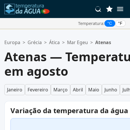
Temperatura:
°C
°F
Suas Localizações Favoritas:
Europa
>
Grécia
>
Ática
>
Mar Egeu
>
Atenas
Sua lista de favoritos está vazia.
Atenas — Temperatu
em agosto
Janeiro
Fevereiro
Março
Abril
Maio
Junho
Jul
Variação da temperatura da água