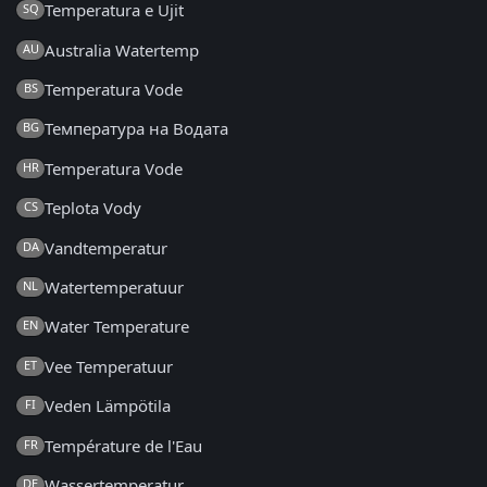
Temperatura e Ujit
SQ
Australia Watertemp
AU
Temperatura Vode
BS
Температура на Водата
BG
Temperatura Vode
HR
Teplota Vody
CS
Vandtemperatur
DA
Watertemperatuur
NL
Water Temperature
EN
Vee Temperatuur
ET
Veden Lämpötila
FI
Température de l'Eau
FR
Wassertemperatur
DE