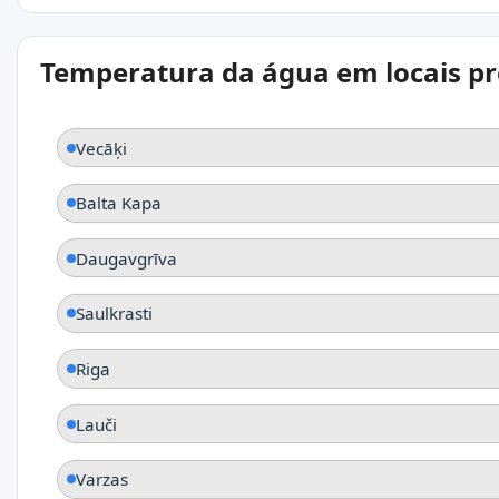
Temperatura da água em locais p
Vecāķi
Balta Kapa
Daugavgrīva
Saulkrasti
Riga
Lauči
Varzas