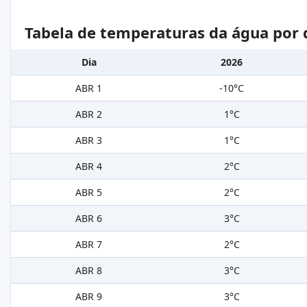
Tabela de temperaturas da água por 
Dia
2026
ABR 1
-10°C
ABR 2
1°C
ABR 3
1°C
ABR 4
2°C
ABR 5
2°C
ABR 6
3°C
ABR 7
2°C
ABR 8
3°C
ABR 9
3°C