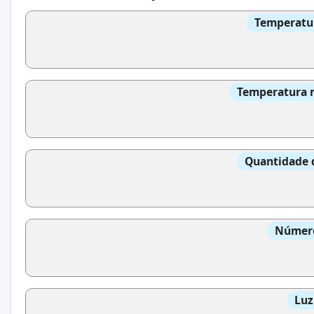
Temperatur
Temperatura m
Quantidade 
Número
Luz