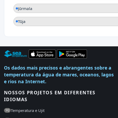
Jūrmala
Tūja
Os dados mais precisos e abrangentes sobre a
temperatura da água de mares, oceanos, lagos
e rios na Internet.
NOSSOS PROJETOS EM DIFERENTES
IDIOMAS
Temperatura e Ujit
SQ