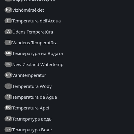
Vízhőmérséklet
HU
Temperatura dell'Acqua
IT
Ūdens Temperatūra
LV
Vandens Temperatūra
LT
Температура на Водата
MK
New Zealand Watertemp
NZ
Vanntemperatur
NO
Temperatura Wody
PL
Temperatura da Água
PT
Temperatura Apei
RO
Температура воды
RU
Температура Воде
SR