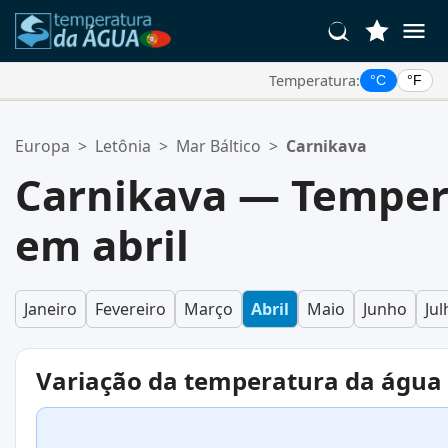
Temperatura:
°C
°F
Suas Localizações Favoritas:
Europa
>
Letônia
>
Mar Báltico
>
Carnikava
Sua lista de favoritos está vazia.
Carnikava — Temper
em abril
Janeiro
Fevereiro
Março
Abril
Maio
Junho
Jul
Variação da temperatura da água