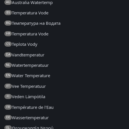
Australia Watertemp
AU
Temperatura Vode
BS
Температура на Водата
BG
Temperatura Vode
HR
Teplota Vody
CS
Vandtemperatur
DA
Watertemperatuur
NL
Water Temperature
EN
Vee Temperatuur
ET
Veden Lämpötila
FI
Température de l'Eau
FR
Wassertemperatur
DE
Θερμοκρασία Νερού
EL