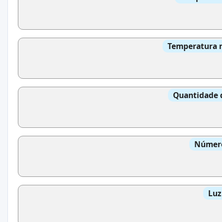
Temperatura m
Quantidade 
Número
Luz