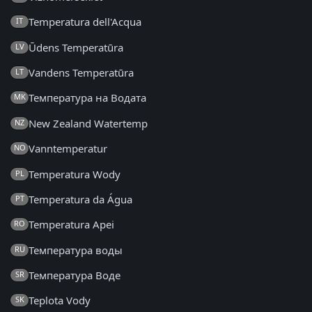
Temperatura dell'Acqua
IT
Ūdens Temperatūra
LV
Vandens Temperatūra
LT
Температура на Водата
MK
New Zealand Watertemp
NZ
Vanntemperatur
NO
Temperatura Wody
PL
Temperatura da Água
PT
Temperatura Apei
RO
Температура воды
RU
Температура Воде
SR
Teplota Vody
SK