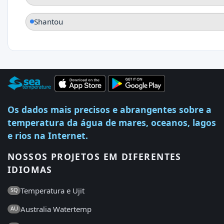
Shantou
Os dados mais precisos e abrangentes sobre a
temperatura da água de mares, oceanos, lagos
e rios na Internet.
NOSSOS PROJETOS EM DIFERENTES
IDIOMAS
Temperatura e Ujit
SQ
Australia Watertemp
AU