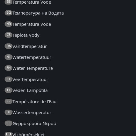
Temperatura Vode
BS
Температура на Водата
BG
Temperatura Vode
HR
Teplota Vody
CS
Vandtemperatur
DA
Watertemperatuur
NL
Water Temperature
EN
Vee Temperatuur
ET
Veden Lämpötila
FI
Température de l'Eau
FR
Wassertemperatur
DE
Θερμοκρασία Νερού
EL
Vízhőmérséklet
HU