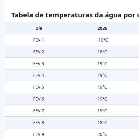
Tabela de temperaturas da água por 
Dia
2026
FEV 1
-10°C
FEV 2
18°C
FEV 3
19°C
FEV 4
19°C
FEV 5
19°C
FEV 6
19°C
FEV 7
19°C
FEV 8
18°C
FEV 9
20°C