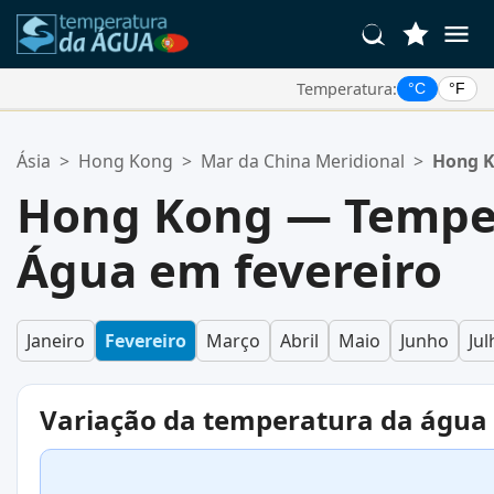
Temperatura:
°C
°F
Suas Localizações Favoritas:
Ásia
>
Hong Kong
>
Mar da China Meridional
>
Hong 
Sua lista de favoritos está vazia.
Hong Kong — Tempe
Água em fevereiro
Janeiro
Fevereiro
Março
Abril
Maio
Junho
Jul
Variação da temperatura da água