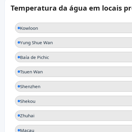
Temperatura da água em locais p
Kowloon
Yung Shue Wan
Baía de Pichic
Tsuen Wan
Shenzhen
Shekou
Zhuhai
Macau