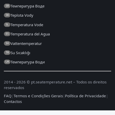
Температура Воде
SR
Teplota Vody
SK
Temperatura Vode
SL
Temperatura del Agua
ES
Vattentemperatur
SV
Su Sıcaklığı
TR
Температура Води
UK
2014 - 2026 © pt.seatemperature.net – Todos os direitos
reservados
FAQ
|
Termos e Condições Gerais
|
Política de Privacidade
|
Contactos