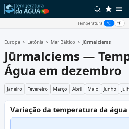
Temperatura:
°C
°F
Suas Localizações Favoritas:
Europa
>
Letônia
>
Mar Báltico
>
Jūrmalciems
Sua lista de favoritos está vazia.
Jūrmalciems — Temp
Água em dezembro
Janeiro
Fevereiro
Março
Abril
Maio
Junho
Jul
Variação da temperatura da água