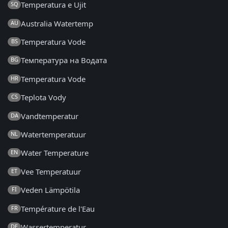
Temperatura e Ujit
SQ
Australia Watertemp
AU
Temperatura Vode
BS
Температура на Водата
BG
Temperatura Vode
HR
Teplota Vody
CS
Vandtemperatur
DA
Watertemperatuur
NL
Water Temperature
EN
Vee Temperatuur
ET
Veden Lämpötila
FI
Température de l'Eau
FR
Wassertemperatur
DE