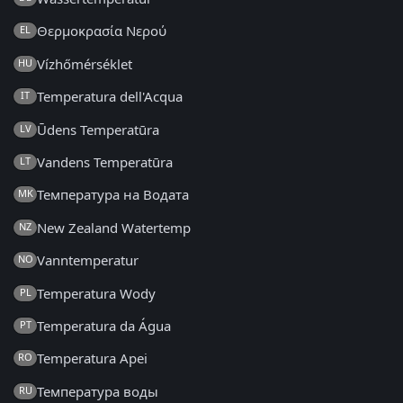
Θερμοκρασία Νερού
EL
Vízhőmérséklet
HU
Temperatura dell'Acqua
IT
Ūdens Temperatūra
LV
Vandens Temperatūra
LT
Температура на Водата
MK
New Zealand Watertemp
NZ
Vanntemperatur
NO
Temperatura Wody
PL
Temperatura da Água
PT
Temperatura Apei
RO
Температура воды
RU