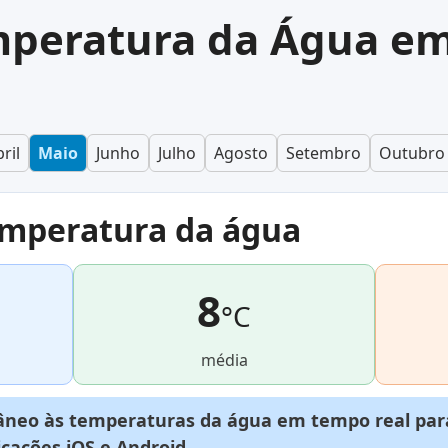
mperatura da Água e
ril
Maio
Junho
Julho
Agosto
Setembro
Outubro
emperatura da água
8
°C
média
neo às temperaturas da água em tempo real para
licações
iOS
e
Android
.