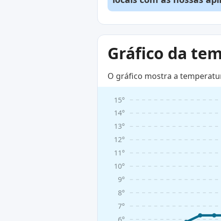
Gráfico da te
O gráfico mostra a temperatu
15°
14°
13°
12°
11°
10°
9°
8°
7°
6°