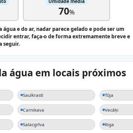
nto
Umidade média
70
%
 água e do ar, nadar parece gelado e pode ser um
ecidir entrar, faça-o de forma extremamente breve e
 seguir.
a água em locais próximos
Saulkrasti
Tūja
Carnikava
Vecāķi
Salacgrīva
Riga