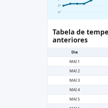
5°
4°
Tabela de tempe
anteriores
Dia
MAI 1
MAI 2
MAI 3
MAI 4
MAI 5