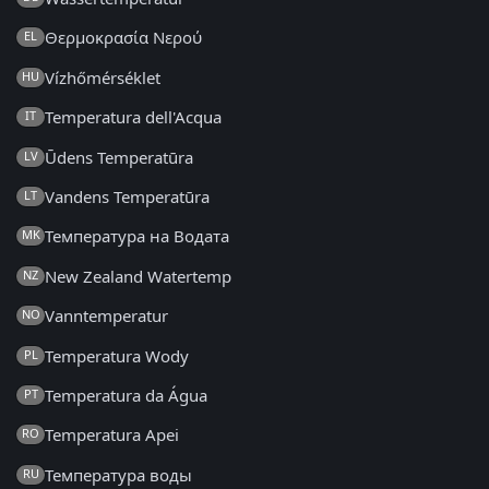
Θερμοκρασία Νερού
EL
Vízhőmérséklet
HU
Temperatura dell'Acqua
IT
Ūdens Temperatūra
LV
Vandens Temperatūra
LT
Температура на Водата
MK
New Zealand Watertemp
NZ
Vanntemperatur
NO
Temperatura Wody
PL
Temperatura da Água
PT
Temperatura Apei
RO
Температура воды
RU