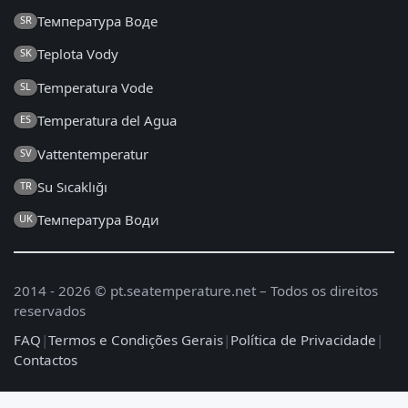
Температура Воде
SR
Teplota Vody
SK
Temperatura Vode
SL
Temperatura del Agua
ES
Vattentemperatur
SV
Su Sıcaklığı
TR
Температура Води
UK
2014 - 2026 © pt.seatemperature.net – Todos os direitos
reservados
FAQ
|
Termos e Condições Gerais
|
Política de Privacidade
|
Contactos