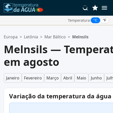
Temperatura:
°C
°F
Suas Localizações Favoritas:
Europa
>
Letônia
>
Mar Báltico
>
Melnsils
Sua lista de favoritos está vazia.
Melnsils — Tempera
em agosto
Janeiro
Fevereiro
Março
Abril
Maio
Junho
Jul
Variação da temperatura da água