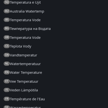
Temperatura e Ujit
SQ
Australia Watertemp
AU
Temperatura Vode
BS
Температура на Водата
BG
Temperatura Vode
HR
Teplota Vody
CS
Vandtemperatur
DA
Watertemperatuur
NL
Water Temperature
EN
Vee Temperatuur
ET
Veden Lämpötila
FI
Température de l'Eau
FR
Wassertemperatur
DE