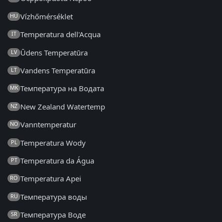
Vízhőmérséklet
HU
Temperatura dell'Acqua
IT
Ūdens Temperatūra
LV
Vandens Temperatūra
LT
Температура на Водата
MK
New Zealand Watertemp
NZ
Vanntemperatur
NO
Temperatura Wody
PL
Temperatura da Água
PT
Temperatura Apei
RO
Температура воды
RU
Температура Воде
SR