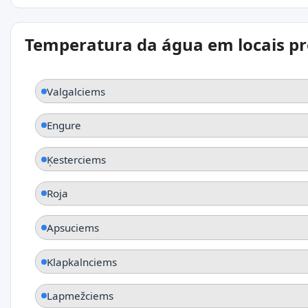
Temperatura da água em locais p
Valgalciems
Engure
Ķesterciems
Roja
Apsuciems
Klapkalnciems
Lapmežciems