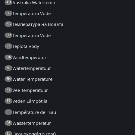
Australia Watertemp
AU
Temperatura Vode
BS
Температура на Водата
BG
Temperatura Vode
HR
Teplota Vody
CS
Vandtemperatur
DA
Watertemperatuur
NL
Water Temperature
EN
Vee Temperatuur
ET
Veden Lämpötila
FI
Température de l'Eau
FR
Wassertemperatur
DE
Θερμοκρασία Νερού
EL