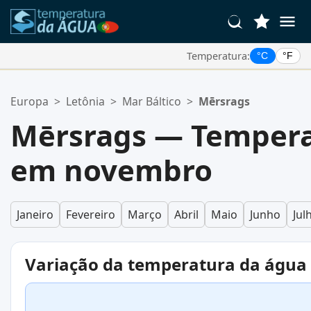
Temperatura:
°C
°F
Suas Localizações Favoritas:
Europa
>
Letônia
>
Mar Báltico
>
Mērsrags
Sua lista de favoritos está vazia.
Mērsrags — Tempera
em novembro
Janeiro
Fevereiro
Março
Abril
Maio
Junho
Jul
Variação da temperatura da água