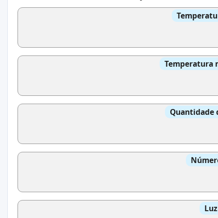
Temperatur
Temperatura m
Quantidade 
Número
Luz