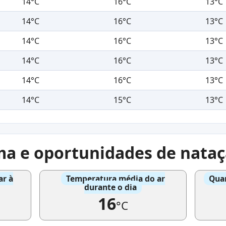
14°C
16°C
13°C
14°C
16°C
13°C
14°C
16°C
13°C
14°C
16°C
13°C
14°C
16°C
13°C
14°C
15°C
13°C
ma e oportunidades de nata
ar à
Temperatura média do ar
Quan
durante o dia
16
°C