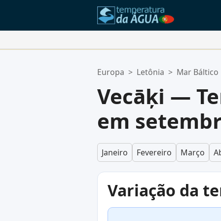
Suas Localizações Favoritas:
Europa
>
Letônia
>
Mar Báltico
Sua lista de favoritos está vazia.
Vecāķi — T
em setemb
Janeiro
Fevereiro
Março
Ab
Variação da t