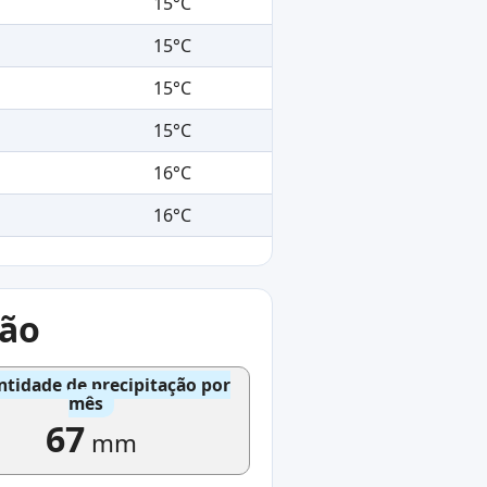
15°C
15°C
15°C
15°C
16°C
16°C
ção
tidade de precipitação por
mês
67
mm