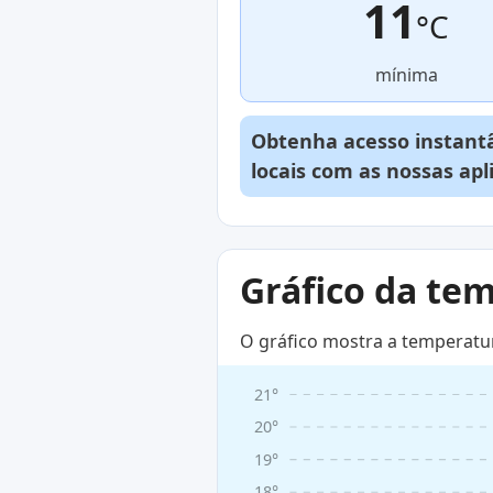
11
°C
mínima
Obtenha acesso instantâ
locais com as nossas ap
Gráfico da te
O gráfico mostra a temperatu
21°
20°
19°
18°