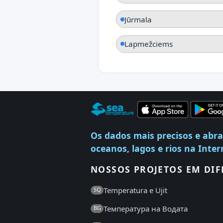
Jūrmala
Lapmežciems
Os dados mais precisos e abr
oceanos, lagos e rios na Inter
NOSSOS PROJETOS EM DIF
Temperatura e Ujit
SQ
Температура на Водата
BG