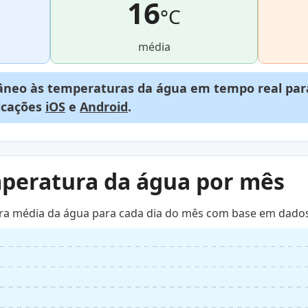
16
°C
média
neo às temperaturas da água em tempo real para
licações
iOS
e
Android
.
mperatura da água por mês
ra média da água para cada dia do mês com base em dados 