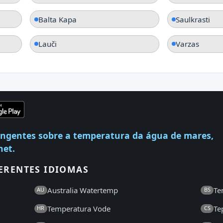
Balta Kapa
Saulkrasti
Lauči
Varzas
angentes sobre a temperatura da água de mares,
net.
ERENTES IDIOMAS
Australia Watertemp
Te
AU
BS
Temperatura Vode
Te
HR
CS