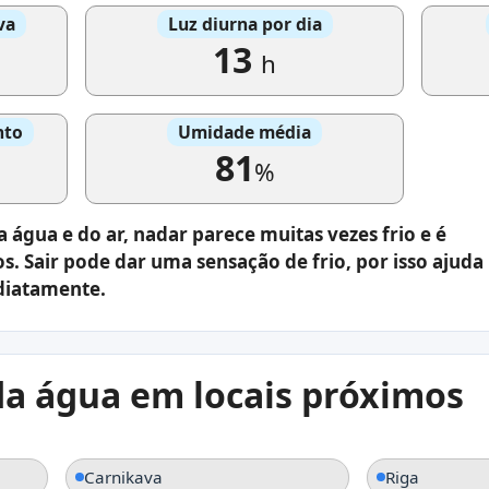
va
Luz diurna por dia
13
h
nto
Umidade média
81
%
água e do ar, nadar parece muitas vezes frio e é
s. Sair pode dar uma sensação de frio, por isso ajuda
diatamente.
a água em locais próximos
Carnikava
Riga