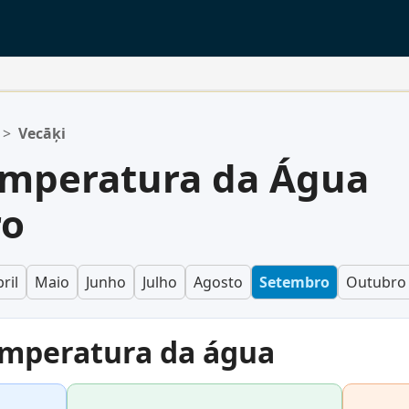
>
Vecāķi
emperatura da Água
ro
ril
Maio
Junho
Julho
Agosto
Setembro
Outubro
emperatura da água