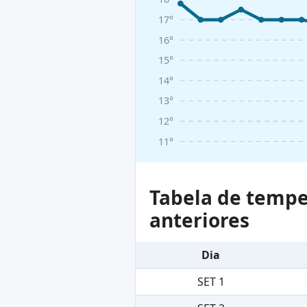
17°
16°
15°
14°
13°
12°
11°
Tabela de tempe
anteriores
Dia
SET 1