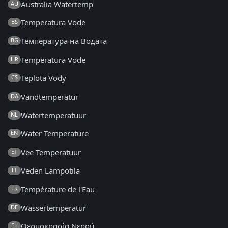
Australia Watertemp
AU
Temperatura Vode
BS
Температура на Водата
BG
Temperatura Vode
HR
Teplota Vody
CS
Vandtemperatur
DA
Watertemperatuur
NL
Water Temperature
EN
Vee Temperatuur
ET
Veden Lämpötila
FI
Température de l'Eau
FR
Wassertemperatur
DE
Θερμοκρασία Νερού
EL