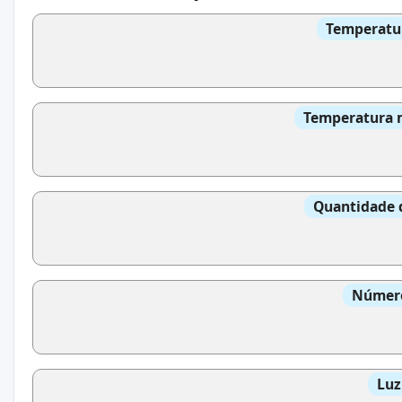
Temperatur
Temperatura m
Quantidade 
Número
Luz