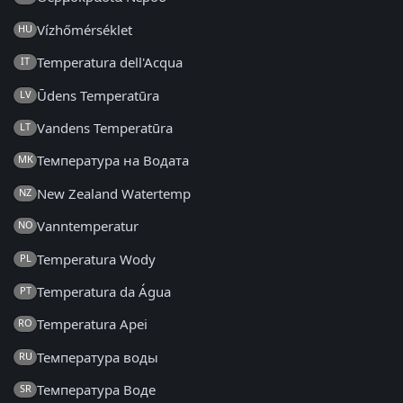
Vízhőmérséklet
HU
Temperatura dell'Acqua
IT
Ūdens Temperatūra
LV
Vandens Temperatūra
LT
Температура на Водата
MK
New Zealand Watertemp
NZ
Vanntemperatur
NO
Temperatura Wody
PL
Temperatura da Água
PT
Temperatura Apei
RO
Температура воды
RU
Температура Воде
SR