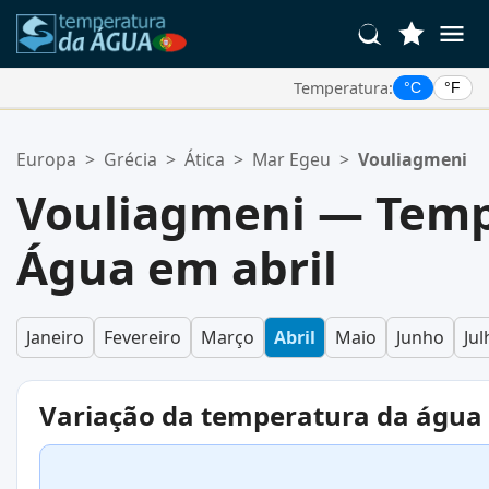
Temperatura:
°C
°F
Suas Localizações Favoritas:
Europa
>
Grécia
>
Ática
>
Mar Egeu
>
Vouliagmeni
Sua lista de favoritos está vazia.
Vouliagmeni — Temp
Água em abril
Janeiro
Fevereiro
Março
Abril
Maio
Junho
Jul
Variação da temperatura da água