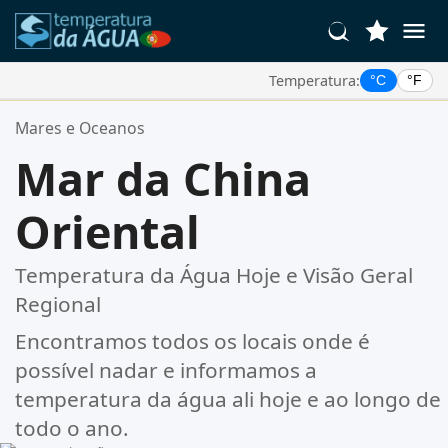
Temperatura:
°C
°F
Suas Localizações Favoritas:
Mares e Oceanos
Sua lista de favoritos está vazia.
Mar da China
Oriental
Temperatura da Água Hoje e Visão Geral
Regional
Encontramos todos os locais onde é
possível nadar e informamos a
temperatura da água ali hoje e ao longo de
todo o ano.