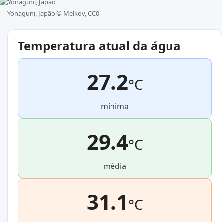
Yonaguni, Japão ©
Melkov, CC0
Temperatura atual da água
27.2
°C
mínima
29.4
°C
média
31.1
°C