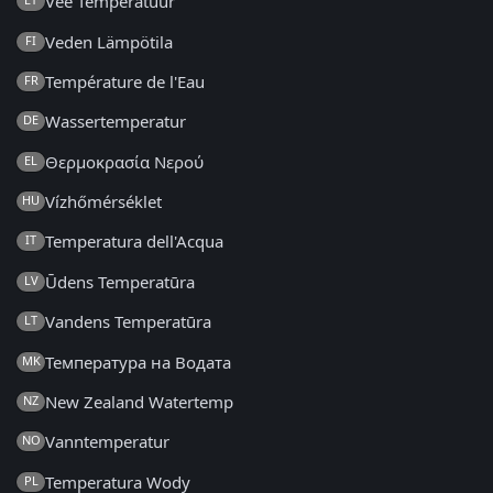
Vee Temperatuur
Veden Lämpötila
FI
Température de l'Eau
FR
Wassertemperatur
DE
Θερμοκρασία Νερού
EL
Vízhőmérséklet
HU
Temperatura dell'Acqua
IT
Ūdens Temperatūra
LV
Vandens Temperatūra
LT
Температура на Водата
MK
New Zealand Watertemp
NZ
Vanntemperatur
NO
Temperatura Wody
PL