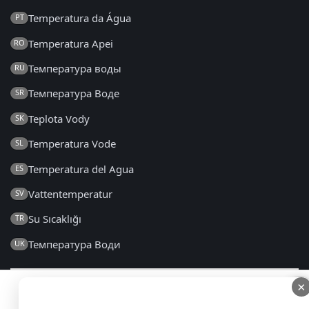
Temperatura da Água
PT
Temperatura Apei
RO
Температура воды
RU
Температура Воде
SR
Teplota Vody
SK
Temperatura Vode
SL
Temperatura del Agua
ES
Vattentemperatur
SV
Su Sıcaklığı
TR
Температура Води
UK
×
×
2014 - 2026 © pt.seatemperature.net – Todos os direitos