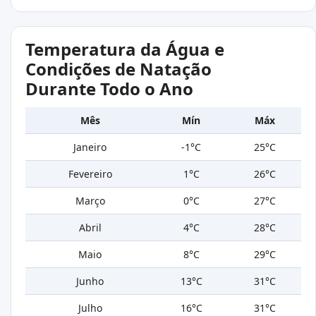
Temperatura da Água e
Condições de Natação
Durante Todo o Ano
Mês
Mín
Máx
Janeiro
-1°C
25°C
Fevereiro
1°C
26°C
Março
0°C
27°C
Abril
4°C
28°C
Maio
8°C
29°C
Junho
13°C
31°C
Julho
16°C
31°C