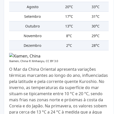
Agosto
20°C
33°C
Setembro
17°C
31°C
Outubro
13°C
30°C
Novembro
8°C
29°C
Dezembro
2°C
28°C
Xiamen, China ©
Xmhaoyu, CC BY 3.0
O Mar da China Oriental apresenta variações
térmicas marcantes ao longo do ano, influenciadas
pela latitude e pela corrente quente Kuroshio. No
inverno, as temperaturas da superfície do mar
situam-se tipicamente entre 10 °C e 20 °C, sendo
mais frias nas zonas norte e próximas à costa da
Coreia e do Japão. Na primavera, os valores sobem
para cerca de 13 °C a 24 °C à medida que a água