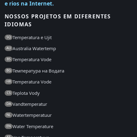
e rios na Internet.
NOSSOS PROJETOS EM DIFERENTES
IDIOMAS
Temperatura e Ujit
SQ
Australia Watertemp
AU
Temperatura Vode
BS
Температура на Водата
BG
Temperatura Vode
HR
Teplota Vody
CS
Vandtemperatur
DA
Watertemperatuur
NL
Water Temperature
EN
ET