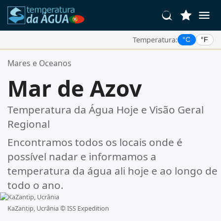
Temperatura:
°C
°F
Suas Localizações Favoritas:
Mares e Oceanos
Sua lista de favoritos está vazia.
Mar de Azov
Temperatura da Água Hoje e Visão Geral
Regional
Encontramos todos os locais onde é
possível nadar e informamos a
temperatura da água ali hoje e ao longo de
todo o ano.
KaZantip, Ucrânia ©
ISS Expedition