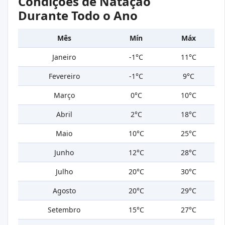
Condições de Natação
Durante Todo o Ano
Mês
Mín
Máx
Janeiro
-1°C
11°C
Fevereiro
-1°C
9°C
Março
0°C
10°C
Abril
2°C
18°C
Maio
10°C
25°C
Junho
12°C
28°C
Julho
20°C
30°C
Agosto
20°C
29°C
Setembro
15°C
27°C