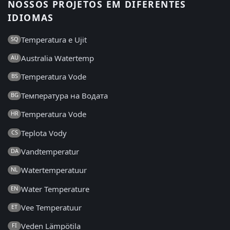
NOSSOS PROJETOS EM DIFERENTES
IDIOMAS
Temperatura e Ujit
SQ
Australia Watertemp
AU
Temperatura Vode
BS
Температура на Водата
BG
Temperatura Vode
HR
Teplota Vody
CS
Vandtemperatur
DA
Watertemperatuur
NL
Water Temperature
EN
Vee Temperatuur
ET
Veden Lämpötila
FI