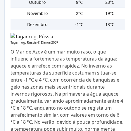
Outubro
8°C
23°C
Novembro
2°C
19°C
Dezembro
-1°C
13°C
Taganrog, Rússia ©
Dimon2007
O Mar de Azov é um mar muito raso, o que
influencia fortemente as temperaturas da água:
aquece e arrefece com rapidez. No inverno as
temperaturas da superfície costumam situar‑se
entre -1 °C e 4 °C, com ocorrência de banquisas e
gelo nas zonas mais setentrionais durante
invernos rigorosos. Na primavera a água aquece
gradualmente, variando aproximadamente entre 4
°C e 18 °C, enquanto no outono se regista um
arrefecimento similar, com valores em torno de 6
°C a 18 °C. No verão, devido à pouca profundidade,
a temperatura pode subir muito, normalmente