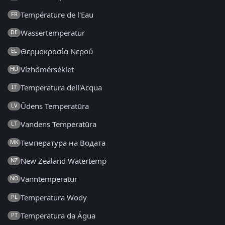
Température de l'Eau
FR
Wassertemperatur
DE
Θερμοκρασία Νερού
EL
Vízhőmérséklet
HU
Temperatura dell'Acqua
IT
Ūdens Temperatūra
LV
Vandens Temperatūra
LT
Температура на Водата
MK
New Zealand Watertemp
NZ
Vanntemperatur
NO
Temperatura Wody
PL
Temperatura da Água
PT