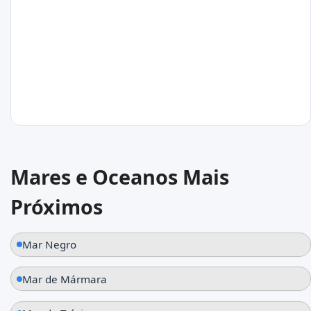
Mariupol
Ucrânia
26
°C
Mares e Oceanos Mais
Urzuf
Próximos
Ucrânia
Mar Negro
Mar de Mármara