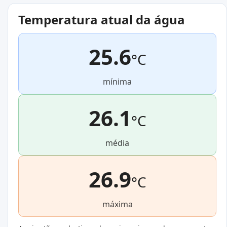
Temperatura atual da água
25.6
°C
mínima
26.1
°C
média
26.9
°C
máxima