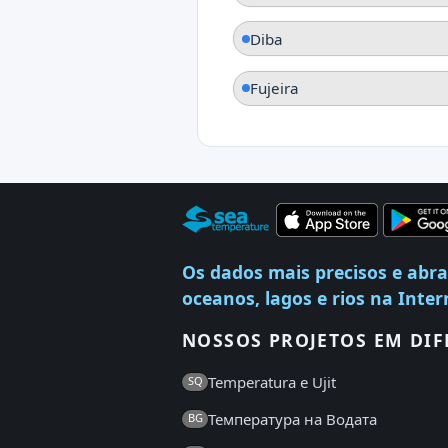
Diba
Fujeira
Os dados mais precisos e abr
oceanos, lagos e rios na Inter
NOSSOS PROJETOS EM DIF
Temperatura e Ujit
SQ
Температура на Водата
BG