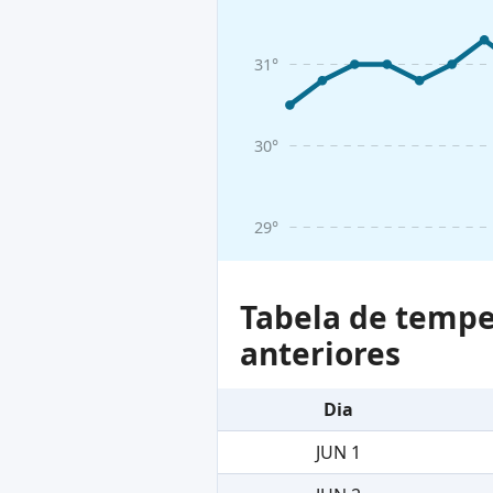
31°
30°
29°
Tabela de tempe
anteriores
Dia
JUN 1