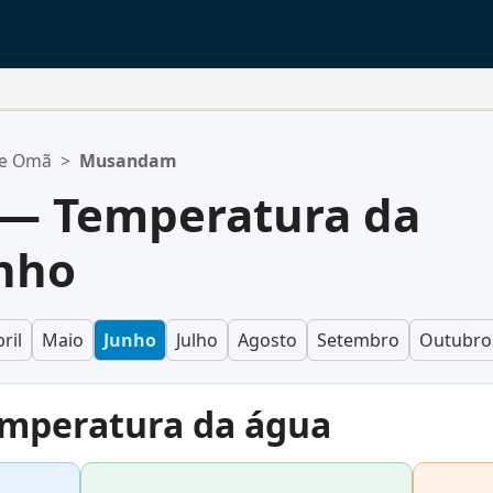
de Omã
>
Musandam
— Temperatura da
nho
ril
Maio
Junho
Julho
Agosto
Setembro
Outubro
emperatura da água