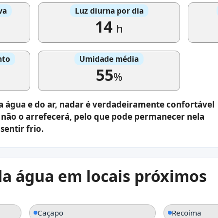
va
Luz diurna por dia
14
h
nto
Umidade média
55
%
 água e do ar, nadar é verdadeiramente confortável
 não o arrefecerá, pelo que pode permanecer nela
entir frio.
a água em locais próximos
Caçapo
Recoima