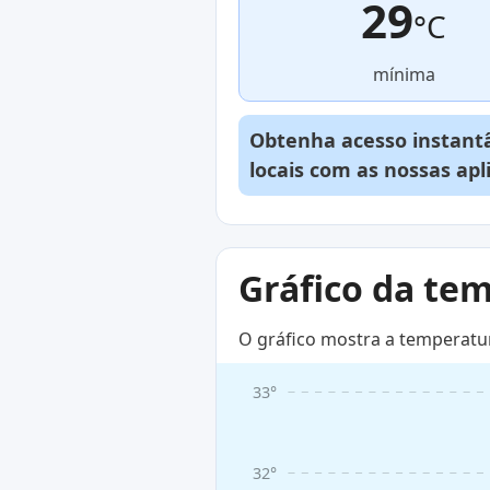
29
°C
mínima
Obtenha acesso instantâ
locais com as nossas ap
Gráfico da te
O gráfico mostra a temperatu
33°
32°