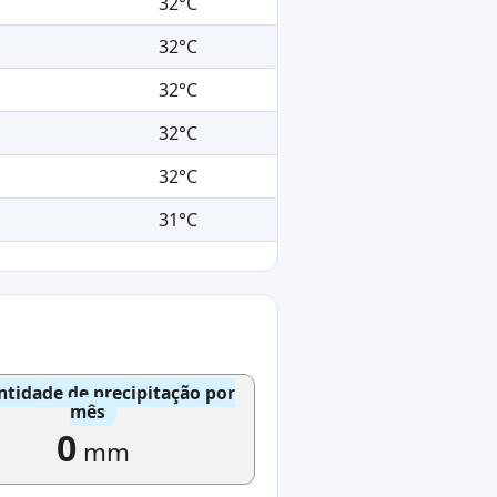
32°C
32°C
32°C
32°C
32°C
31°C
tidade de precipitação por
mês
0
mm