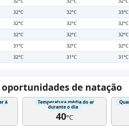
32°C
32°C
32°C
32°C
32°C
33°C
32°C
32°C
32°C
32°C
32°C
32°C
31°C
32°C
32°C
32°C
31°C
31°C
e oportunidades de natação
ar à
Temperatura média do ar
Quan
durante o dia
40
°C