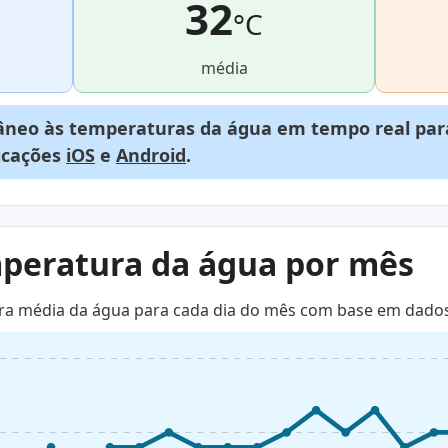
32
°C
média
neo às temperaturas da água em tempo real para
licações
iOS
e
Android
.
mperatura da água por mês
ra média da água para cada dia do mês com base em dados 