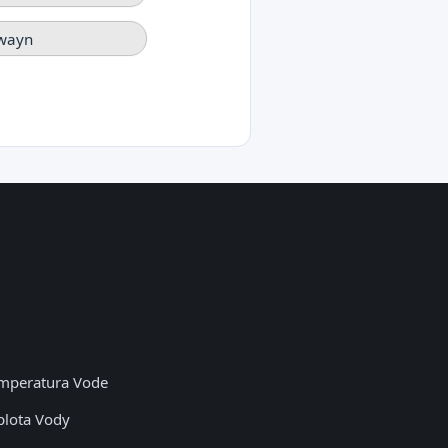
wayn
mperatura Vode
plota Vody