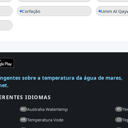
Corfação
Umm Al Qay
angentes sobre a temperatura da água de mares,
net.
ERENTES IDIOMAS
Australia Watertemp
Te
AU
BS
Temperatura Vode
Te
HR
CS