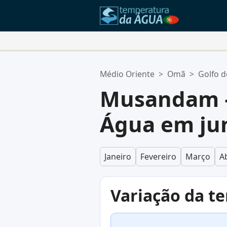
Suas Localizações Favoritas:
Médio Oriente
>
Omã
>
Golfo 
Sua lista de favoritos está vazia.
Musandam 
Água em ju
Janeiro
Fevereiro
Março
Ab
Variação da t