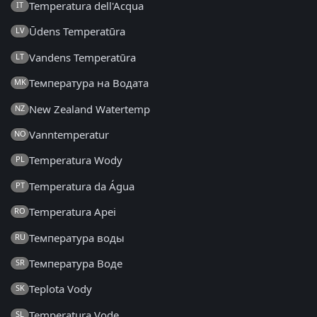
Temperatura dell'Acqua
IT
Ūdens Temperatūra
LV
Vandens Temperatūra
LT
Температура на Водата
MK
New Zealand Watertemp
NZ
Vanntemperatur
NO
Temperatura Wody
PL
Temperatura da Água
PT
Temperatura Apei
RO
Температура воды
RU
Температура Воде
SR
Teplota Vody
SK
Temperatura Vode
SL