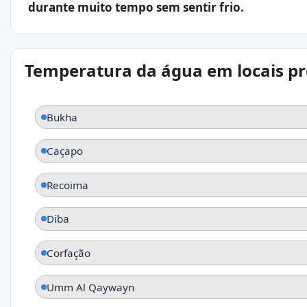
durante muito tempo sem sentir frio.
Temperatura da água em locais p
Bukha
Caçapo
Recoima
Diba
Corfação
Umm Al Qaywayn