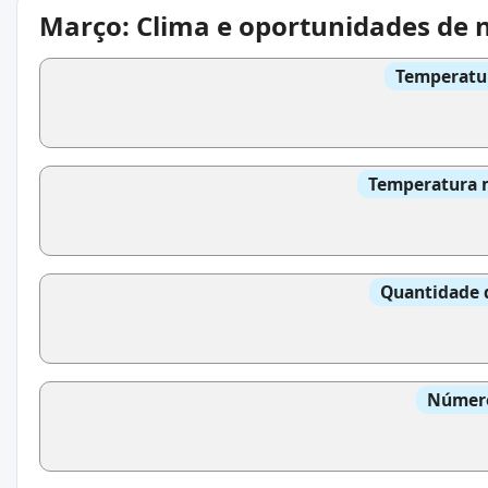
Março: Clima e oportunidades de 
Temperatur
Temperatura m
Quantidade 
Número