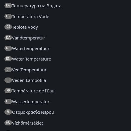
Температура на Водата
BG
Temperatura Vode
HR
Teplota Vody
CS
Vandtemperatur
DA
Watertemperatuur
NL
Water Temperature
EN
Vee Temperatuur
ET
Veden Lämpötila
FI
Température de l'Eau
FR
Wassertemperatur
DE
Θερμοκρασία Νερού
EL
Vízhőmérséklet
HU