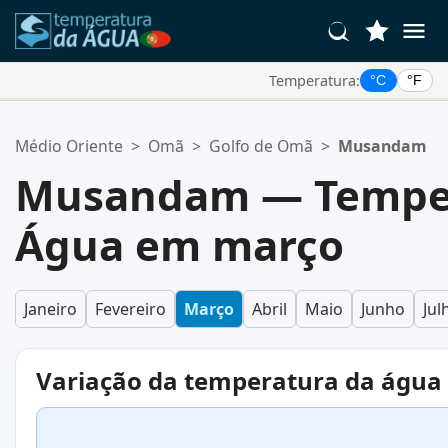
Temperatura:
°C
°F
Suas Localizações Favoritas:
Médio Oriente
>
Omã
>
Golfo de Omã
>
Musandam
Sua lista de favoritos está vazia.
Musandam — Temper
Água em março
Janeiro
Fevereiro
Março
Abril
Maio
Junho
Jul
Variação da temperatura da água