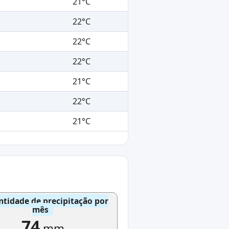
21°C
22°C
22°C
22°C
21°C
22°C
21°C
tidade de precipitação por
mês
74
mm