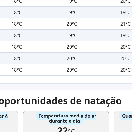
18°C
19°C
20°C
18°C
19°C
19°C
18°C
20°C
21°C
18°C
19°C
19°C
18°C
20°C
20°C
18°C
20°C
20°C
18°C
20°C
20°C
e oportunidades de natação
ar à
Temperatura média do ar
Quan
durante o dia
22
°C