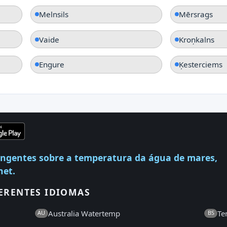
Melnsils
Mērsrags
Vaide
Kroņkalns
Engure
Ķesterciems
angentes sobre a temperatura da água de mares,
net.
ERENTES IDIOMAS
Australia Watertemp
Te
AU
BS