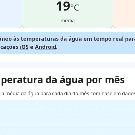
19
°C
média
neo às temperaturas da água em tempo real para
licações
iOS
e
Android
.
mperatura da água por mês
ra média da água para cada dia do mês com base em dados 