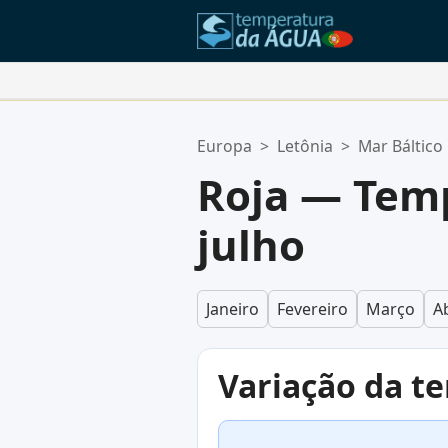
Suas Localizações Favoritas:
Europa
>
Letônia
>
Mar Báltico
Sua lista de favoritos está vazia.
Roja — Tem
julho
Janeiro
Fevereiro
Março
Ab
Variação da t