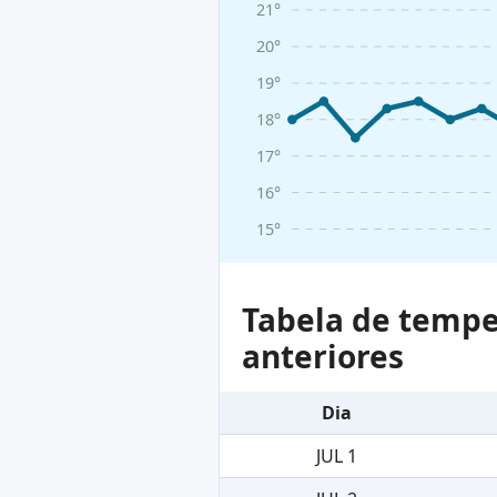
21°
20°
19°
18°
17°
16°
15°
Tabela de tempe
anteriores
Dia
JUL 1