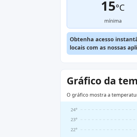
15
°C
mínima
Obtenha acesso instantâ
locais com as nossas ap
Gráfico da te
O gráfico mostra a temperatu
24°
23°
22°