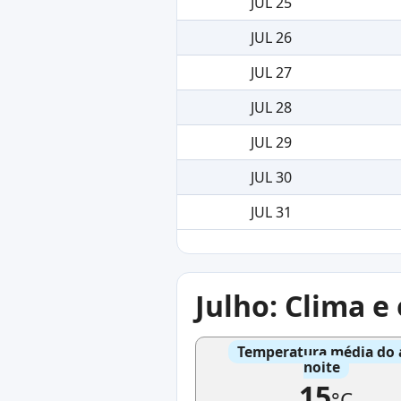
JUL 25
JUL 26
JUL 27
JUL 28
JUL 29
JUL 30
JUL 31
Julho: Clima 
Temperatura média do 
noite
15
°C