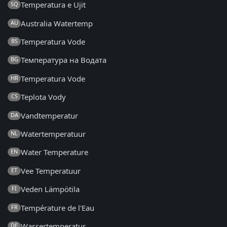
Temperatura e Ujit
SQ
Australia Watertemp
AU
Temperatura Vode
BS
Температура на Водата
BG
Temperatura Vode
HR
Teplota Vody
CS
Vandtemperatur
DA
Watertemperatuur
NL
Water Temperature
EN
Vee Temperatuur
ET
Veden Lämpötila
FI
Température de l'Eau
FR
Wassertemperatur
DE