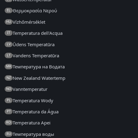
Θερμοκρασία Νερού
EL
Vízhőmérséklet
HU
Temperatura dell'Acqua
IT
Ūdens Temperatūra
LV
Vandens Temperatūra
LT
Температура на Водата
MK
New Zealand Watertemp
NZ
Vanntemperatur
NO
Temperatura Wody
PL
Temperatura da Água
PT
Temperatura Apei
RO
Температура воды
RU