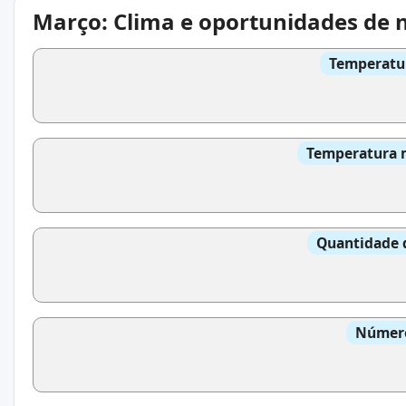
Março: Clima e oportunidades de 
Temperatur
Temperatura m
Quantidade 
Número