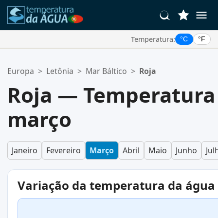
Temperatura:
°C
°F
Suas Localizações Favoritas:
Europa
>
Letônia
>
Mar Báltico
>
Roja
Sua lista de favoritos está vazia.
Roja — Temperatura
março
Janeiro
Fevereiro
Março
Abril
Maio
Junho
Jul
Variação da temperatura da água