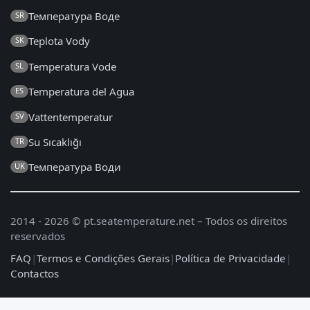
Температура Воде
SR
Teplota Vody
SK
Temperatura Vode
SL
Temperatura del Agua
ES
Vattentemperatur
SV
Su Sıcaklığı
TR
Температура Води
UK
2014 - 2026 © pt.seatemperature.net – Todos os direitos
reservados
FAQ
|
Termos e Condições Gerais
|
Política de Privacidade
|
Contactos