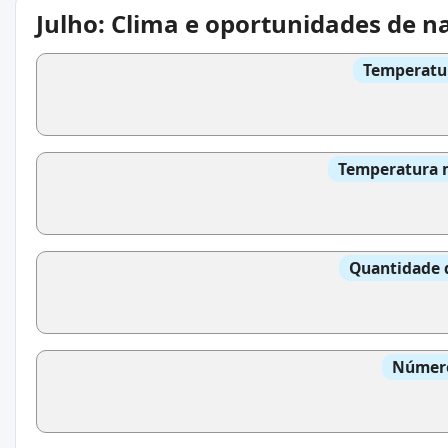
Julho: Clima e oportunidades de n
Temperatur
Temperatura m
Quantidade 
Número