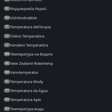
Θερμοκρασία Νερού
EL
Vízhőmérséklet
HU
Temperatura dell'Acqua
IT
Ūdens Temperatūra
LV
Vandens Temperatūra
LT
Температура на Водата
MK
New Zealand Watertemp
NZ
Vanntemperatur
NO
Temperatura Wody
PL
Temperatura da Água
PT
Temperatura Apei
RO
Температура воды
RU