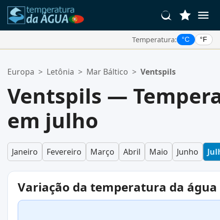
Temperatura:
°C
°F
Suas Localizações Favoritas:
Europa
>
Letônia
>
Mar Báltico
>
Ventspils
Sua lista de favoritos está vazia.
Ventspils — Temper
em julho
Janeiro
Fevereiro
Março
Abril
Maio
Junho
Jul
Variação da temperatura da água