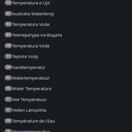
Temperatura e Ujit
SQ
Australia Watertemp
AU
Temperatura Vode
BS
Температура на Водата
BG
Temperatura Vode
HR
Teplota Vody
CS
Vandtemperatur
DA
Watertemperatuur
NL
Water Temperature
EN
Vee Temperatuur
ET
Veden Lämpötila
FI
Température de l'Eau
FR
Wassertemperatur
DE