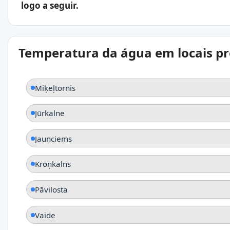
logo a seguir.
Temperatura da água em locais p
Miķeļtornis
Jūrkalne
Jaunciems
Kroņkalns
Pāvilosta
Vaide