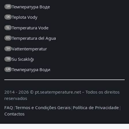
Температура Воде
SR
Teplota Vody
SK
Temperatura Vode
SL
Temperatura del Agua
ES
Vattentemperatur
SV
Su Sıcaklığı
TR
Температура Води
UK
2014 - 2026 © pt.seatemperature.net – Todos os direitos
reservados
FAQ
|
Termos e Condições Gerais
|
Política de Privacidade
|
Contactos